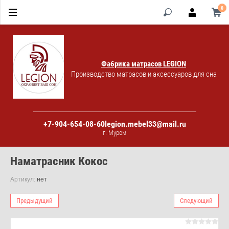
0
Фабрика матрасов LEGION
Производство матрасов и аксессуаров для сна
+7-904-654-08-60
legion.mebel33@mail.ru
г. Муром
Наматрасник Кокос
Артикул:
нет
Предыдущий
Следующий