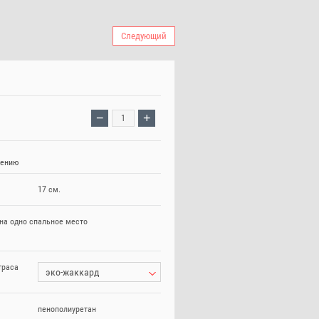
Следующий
−
+
нению
17 см.
на одно спальное место
траса
эко-жаккард
пенополиуретан