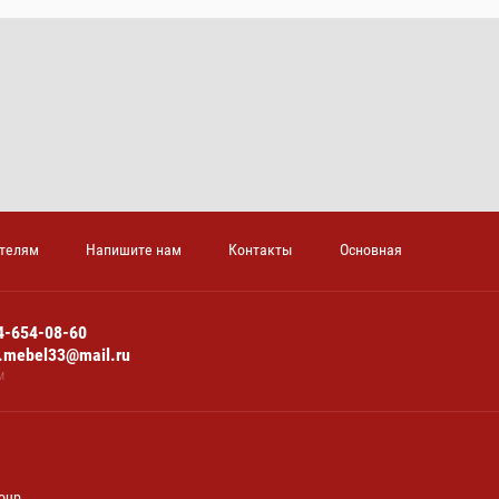
телям
Напишите нам
Контакты
Основная
4-654-08-60
n.mebel33@mail.ru
м
oup.