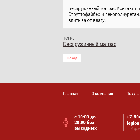
Беспружинный матрас Контакт плю
Струттофайбер и пенополиуретан.
впитывают влагу.
теги:
Беспружинный матрас
Назад
Главная
О компании
Покупа
с 10:00 до
+7-90
20:00 без
legio
выходных
г. Муро