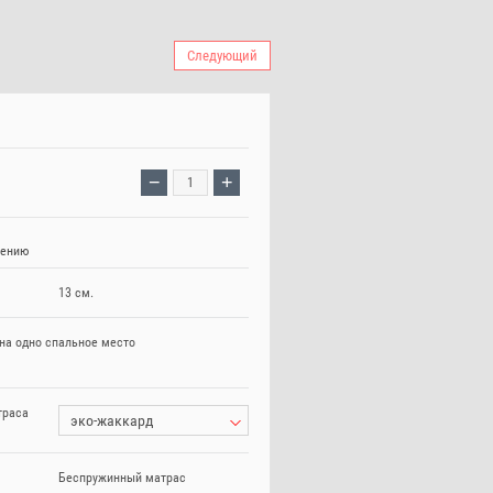
Следующий
−
+
нению
13 см.
на одно спальное место
траса
эко-жаккард
Беспружинный матрас