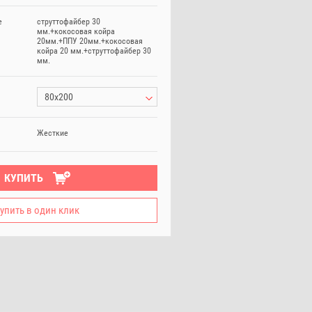
е
струттофайбер 30
мм.+кокосовая койра
20мм.+ППУ 20мм.+кокосовая
койра 20 мм.+струттофайбер 30
мм.
80х200
Жесткие
КУПИТЬ
упить в один клик