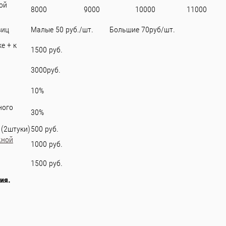
ой
8000
9000
10000
11000
виц
Малые 50 руб./шт. Большие 70руб/шт.
е + к
1500 руб.
3000руб.
10%
ного
30%
 (2штуки)
500 руб.
жной
1000 руб.
1500 руб.
ия.